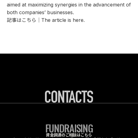
aimed at maximizing synergies in the advancement of
both companies’ businesses.
記事はこちら｜The article is here.
FUNDRAISING
資金調達のご相談はこちら