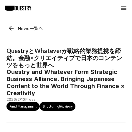
arrow_back
News一覧へ
QuestryとWhateverが戦略的業務提携を締
結。金融×クリエイティブで日本のコンテン
ツをもっと世界へ
Questry and Whatever Form Strategic
Business Alliance. Bringing Japanese
Content to the World Through Finance ×
Creativity
2026/2/10
Press
Fund Management
Structuring&Advisory