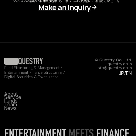
ジネスの構築や事業戦略まで、まずはお気軽にご相談ください。
Make an Inquiry
© Questry Co., Ltd.
questry.co.jp
info@questry.co.jp
Fund Structuring & Management /
Entertainment Finance Structuring /
JP
/
EN
Digital Securities & Tokenization
About
Service
Funds
Team
News