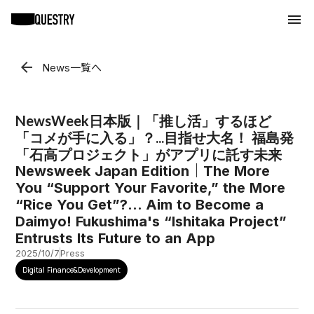
arrow_back
News一覧へ
NewsWeek日本版｜「推し活」するほど
「コメが手に入る」？...目指せ大名！ 福島発
「石高プロジェクト」がアプリに託す未来
Newsweek Japan Edition｜The More
You “Support Your Favorite,” the More
“Rice You Get”?... Aim to Become a
Daimyo! Fukushima's “Ishitaka Project”
Entrusts Its Future to an App
2025/10/7
Press
Digital Finance&Development